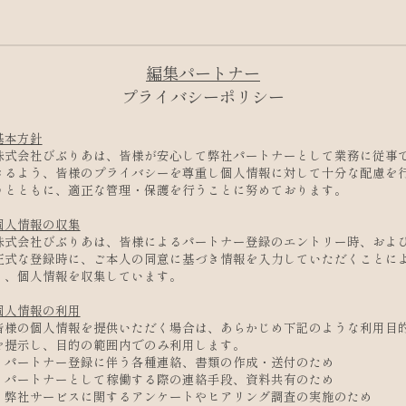
基本方針
株式会社びぶりあは、皆様が安心して弊社パートナーとして業務に従事
きるよう、皆様のプライバシーを尊重し個人情報に対して十分な配慮を
うとともに、適正な管理・保護を行うことに努めております。
個人情報の収集
株式会社びぶりあは、皆様によるパートナー登録のエントリー時、およ
正式な登録時に、ご本人の同意に基づき情報を入力していただくことに
り、個人情報を収集しています。
個人情報の利用
皆様の個人情報を提供いただく場合は、あらかじめ下記のような利用目
を提示し、目的の範囲内でのみ利用します。
・パートナー登録に伴う各種連絡、書類の作成・送付のため
・パートナーとして稼働する際の連絡手段、資料共有のため
・弊社サービスに関するアンケートやヒアリング調査の実施のため
個人情報の第三者への提供
株式会社びぶりあは、以下の場合を除き、パートナーご本人の同意なし
に、個人情報を第三者に提供または開示することはいたしません。
・法令等により関係当局より提供を要求された場合
・パートナーの個人情報や稼働状況等に関する統計情報を、 個人を特定
る情報を含まない範囲・形式で公開する場合