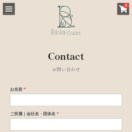
×
×
0
ストアカテゴリー
ブログカテゴリー
Home
すべてのカテゴリー
すべてのカテゴリ
Service
起業ストーリー
Customer reviews
- 学校/教育機関向け
Contact
- 小規模事業者向け
Works
お問い合わせ
- 協会/スクール向け
Store
Academy
お名前
*
Blog
ご所属｜会社名・団体名
*
About us
Contact