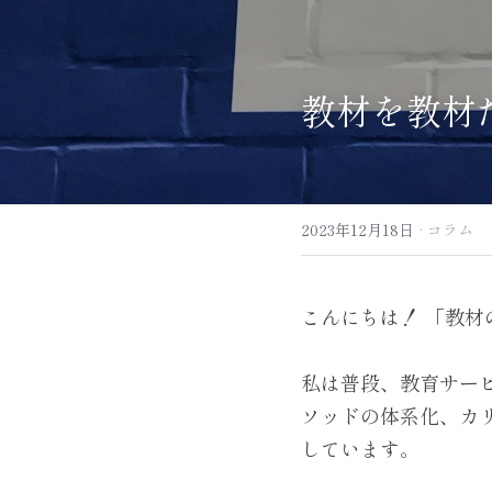
教材を教材
2023年12月18日
·
コラム
こんにちは！ 「教
私は普段、教育サー
ソッドの体系化、カ
しています。