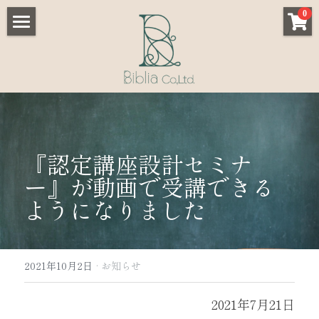
×
0
ストアカテゴリー
Home
すべてのカテゴリー
Service
Customer reviews
- 学校/教育機関向け
- 小規模事業者向け
Works
『認定講座設計セミナ
ー』が動画で受講できる
- 協会/スクール向け
Store
ようになりました
Academy
Blog
2021年10月2日
·
お知らせ
About us
2021年7月21日
Contact