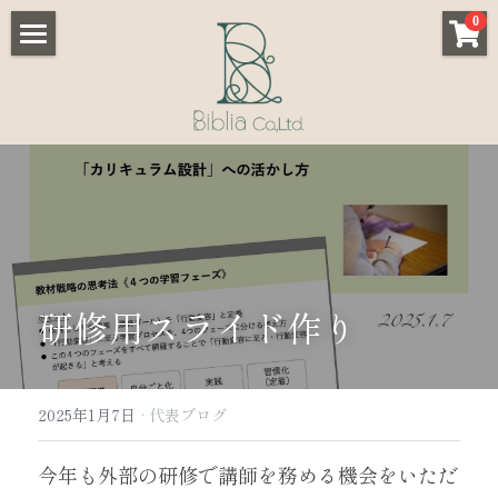
×
0
ストアカテゴリー
Home
すべてのカテゴリー
Service
Customer reviews
- 学校/教育機関向け
- 小規模事業者向け
Works
- 協会/スクール向け
Store
研修用スライド作り
Academy
Blog
2025年1月7日
·
代表ブログ
About us
今年も外部の研修で講師を務める機会をいただ
Contact