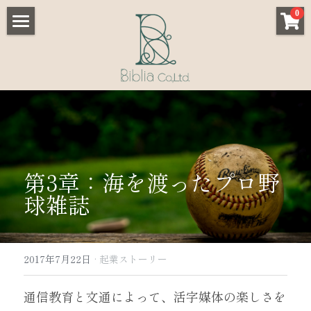
×
0
ストアカテゴリー
Home
すべてのカテゴリー
Service
Customer reviews
- 学校/教育機関向け
- 小規模事業者向け
Works
第3章：海を渡ったプロ野
- 協会/スクール向け
Store
球雑誌
Academy
Blog
2017年7月22日
·
起業ストーリー
About us
通信教育と文通によって、活字媒体の楽しさを
Contact